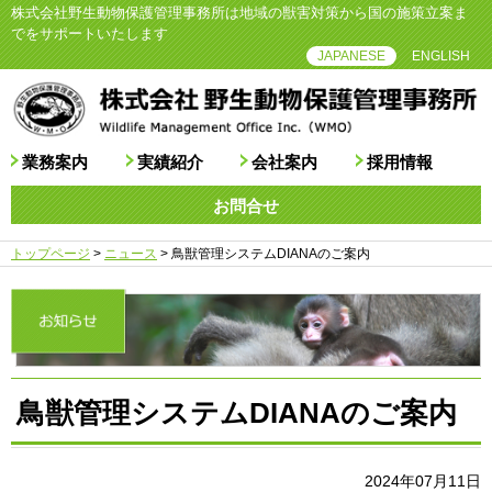
株式会社野生動物保護管理事務所は地域の獣害対策から国の施策立案ま
でをサポートいたします
JAPANESE
ENGLISH
業務案内
実績紹介
会社案内
採用情報
お問合せ
トップページ
>
ニュース
>
鳥獣管理システムDIANAのご案内
鳥獣管理システムDIANAのご案内
2024年07月11日