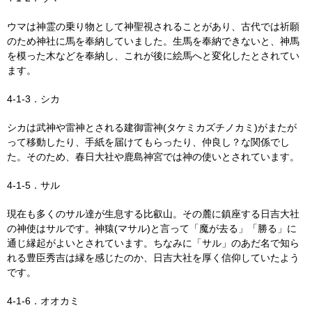
ウマは神霊の乗り物として神聖視されることがあり、古代では祈願
のため神社に馬を奉納していました。生馬を奉納できないと、神馬
を模った木などを奉納し、これが後に絵馬へと変化したとされてい
ます。
4-1-3．シカ
シカは武神や雷神とされる建御雷神(タケミカズチノカミ)がまたが
って移動したり、手紙を届けてもらったり、仲良し？な関係でし
た。そのため、春日大社や鹿島神宮では神の使いとされています。
4-1-5．サル
現在も多くのサル達が生息する比叡山。その麓に鎮座する日吉大社
の神使はサルです。神猿(マサル)と言って「魔が去る」「勝る」に
通じ縁起がよいとされています。ちなみに「サル」のあだ名で知ら
れる豊臣秀吉は縁を感じたのか、日吉大社を厚く信仰していたよう
です。
4-1-6．オオカミ