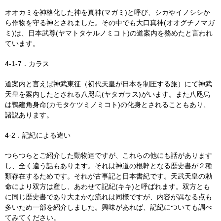
オオカミを神格化した神を真神(マガミ)と呼び、シカやイノシシか
ら作物を守る神とされました。その中でも大口真神(オオグチノマガ
ミ)は、日本武尊(ヤマトタケルノミコト)の道案内を務めたと言われ
ています。
4-1-7．カラス
道案内と言えば神武東征（初代天皇が日本を制圧する旅）にて神武
天皇を案内したとされる八咫烏(ヤタガラス)がいます。また八咫烏
は鴨建角身命(カモタケツミノミコト)の化身とされることもあり、
諸説あります。
4-2．記紀による違い
つらつらとご紹介した動物達ですが、これらの他にも話があります
し、全く違う話もあります。それは神道の根幹となる歴史書が２種
類存在するためです。それが古事記と日本書紀です。天武天皇の勅
命により双方は産し、あわせて記紀(キキ)と呼ばれます。双方とも
に同じ歴史書であり大まかな流れは同様ですが、内容が異なる点も
多いため一部を紹介しました。興味があれば、記紀についても調べ
てみてください。