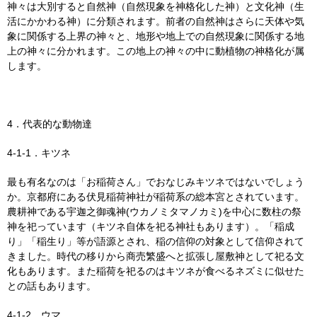
神々は大別すると自然神（自然現象を神格化した神）と文化神（生
活にかかわる神）に分類されます。前者の自然神はさらに天体や気
象に関係する上界の神々と、地形や地上での自然現象に関係する地
上の神々に分かれます。この地上の神々の中に動植物の神格化が属
します。
4．代表的な動物達
4-1-1．キツネ
最も有名なのは「お稲荷さん」でおなじみキツネではないでしょう
か。京都府にある伏見稲荷神社が稲荷系の総本宮とされています。
農耕神である宇迦之御魂神(ウカノミタマノカミ)を中心に数柱の祭
神を祀っています（キツネ自体を祀る神社もあります）。「稲成
り」「稲生り」等が語源とされ、稲の信仰の対象として信仰されて
きました。時代の移りから商売繁盛へと拡張し屋敷神として祀る文
化もあります。また稲荷を祀るのはキツネが食べるネズミに似せた
との話もあります。
4-1-2．ウマ