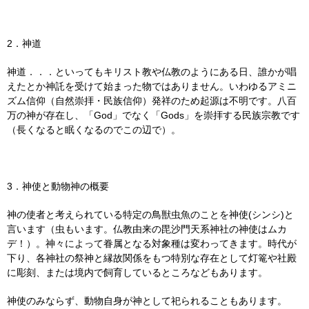
2．神道
神道．．．といってもキリスト教や仏教のようにある日、誰かが唱
えたとか神託を受けて始まった物ではありません。いわゆるアミニ
ズム信仰（自然崇拝・民族信仰）発祥のため起源は不明です。八百
万の神が存在し、「God」でなく「Gods」を崇拝する民族宗教です
（長くなると眠くなるのでこの辺で）。
3．神使と動物神の概要
神の使者と考えられている特定の鳥獣虫魚のことを神使(シンシ)と
言います（虫もいます。仏教由来の毘沙門天系神社の神使はムカ
デ！）。神々によって眷属となる対象種は変わってきます。時代が
下り、各神社の祭神と縁故関係をもつ特別な存在として灯篭や社殿
に彫刻、または境内で飼育しているところなどもあります。
神使のみならず、動物自身が神として祀られることもあります。