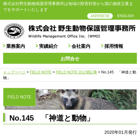
株式会社野生動物保護管理事務所は地域の獣害対策から国の施策立案ま
でをサポートいたします
JAPANESE
ENGLISH
業務案内
実績紹介
会社案内
採用情報
お問合せ
トップページ
>
FIELD NOTE
>
FIELD NOTE 旧公開記事
>
No.145 「神道と動
物」
No.145 「神道と動物」
2020年01月発行