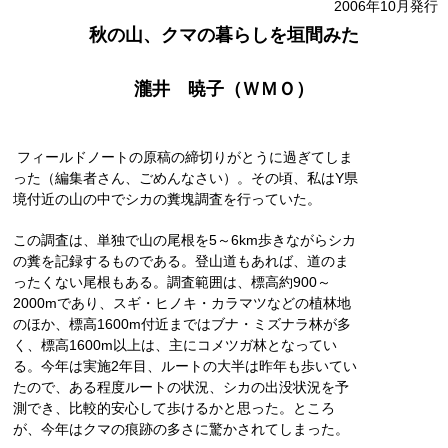
2006年10月発行
秋の山、クマの暮らしを垣間みた
瀧井 暁子（ＷＭＯ）
フィールドノートの原稿の締切りがとうに過ぎてしま
った（編集者さん、ごめんなさい）。その頃、私はY県
境付近の山の中でシカの糞塊調査を行っていた。
この調査は、単独で山の尾根を5～6km歩きながらシカ
の糞を記録するものである。登山道もあれば、道のま
ったくない尾根もある。調査範囲は、標高約900～
2000mであり、スギ・ヒノキ・カラマツなどの植林地
のほか、標高1600m付近まではブナ・ミズナラ林が多
く、標高1600m以上は、主にコメツガ林となってい
る。今年は実施2年目、ルートの大半は昨年も歩いてい
たので、ある程度ルートの状況、シカの出没状況を予
測でき、比較的安心して歩けるかと思った。ところ
が、今年はクマの痕跡の多さに驚かされてしまった。