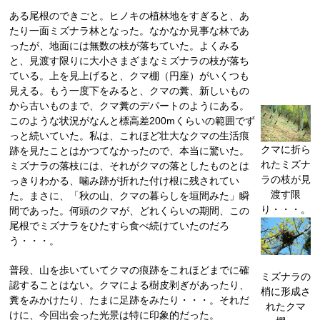
ある尾根のできごと。ヒノキの植林地をすぎると、あ
たり一面ミズナラ林となった。なかなか見事な林であ
ったが、地面には無数の枝が落ちていた。よくみる
と、見渡す限りに大小さまざまなミズナラの枝が落ち
ている。上を見上げると、クマ棚（円座）がいくつも
見える。もう一度下をみると、クマの糞、新しいもの
から古いものまで、クマ糞のデパートのようにある。
このような状況がなんと標高差200mくらいの範囲でず
っと続いていた。私は、これほど壮大なクマの生活痕
クマに折ら
跡を見たことはかつてなかったので、本当に驚いた。
れたミズナ
ミズナラの落枝には、それがクマの落としたものとは
ラの枝が見
っきりわかる、噛み跡が折れた付け根に残されてい
渡す限
た。まさに、「秋の山、クマの暮らしを垣間みた」瞬
り・・・。
間であった。何頭のクマが、どれくらいの期間、この
尾根でミズナラをひたすら食べ続けていたのだろ
う・・・。
普段、山を歩いていてクマの痕跡をこれほどまでに確
ミズナラの
認することはない。クマによる樹皮剥ぎがあったり、
梢に形成さ
糞をみかけたり、たまに足跡をみたり・・・。それだ
れたクマ
けに、今回出会った光景は特に印象的だった。