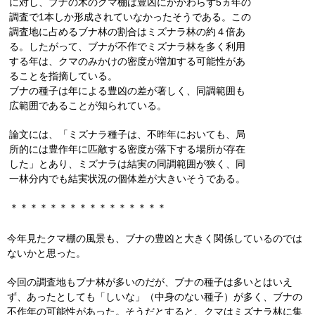
に対し、ブナの木のクマ棚は豊凶にかかわらず5ヵ年の
調査で1本しか形成されていなかったそうである。この
調査地に占めるブナ林の割合はミズナラ林の約４倍あ
る。したがって、ブナが不作でミズナラ林を多く利用
する年は、クマのみかけの密度が増加する可能性があ
ることを指摘している。
ブナの種子は年による豊凶の差が著しく、同調範囲も
広範囲であることが知られている。
論文には、「ミズナラ種子は、不昨年においても、局
所的には豊作年に匹敵する密度が落下する場所が存在
した」とあり、ミズナラは結実の同調範囲が狭く、同
一林分内でも結実状況の個体差が大きいそうである。
＊＊＊＊＊＊＊＊＊＊＊＊＊＊＊＊
今年見たクマ棚の風景も、ブナの豊凶と大きく関係しているのでは
ないかと思った。
今回の調査地もブナ林が多いのだが、ブナの種子は多いとはいえ
ず、あったとしても「しいな」（中身のない種子）が多く、ブナの
不作年の可能性があった。そうだとすると、クマはミズナラ林に集