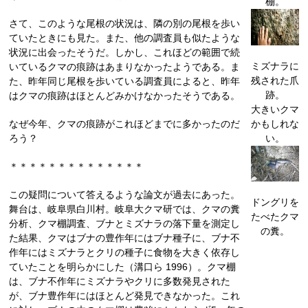
棚。
さて、このような尾根の状況は、隣の別の尾根を歩い
ていたときにも見た。また、他の調査員も似たような
状況に出会ったそうだ。しかし、これほどの範囲で続
ミズナラに
いているクマの痕跡はあまりなかったようである。ま
残された爪
た、昨年同じ尾根を歩いている調査員によると、昨年
跡。
はクマの痕跡はほとんどみかけなかったそうである。
大きいクマ
かもしれな
なぜ今年、クマの痕跡がこれほどまでに多かったのだ
い。
ろう？
＊＊＊＊＊＊＊＊＊＊＊＊＊＊
この疑問について答えるような論文が過去にあった。
ドングリを
舞台は、岐阜県白川村。岐阜大クマ研では、クマの糞
たべたクマ
分析、クマ棚調査、ブナとミズナラの落下量を測定し
の糞。
た結果、クマはブナの豊作年にはブナ種子に、ブナ不
作年にはミズナラとクリの種子に食物を大きく依存し
ていたことを明らかにした（溝口ら 1996）。クマ棚
は、ブナ不作年にミズナラやクリに多数発見された
が、ブナ豊作年にはほとんど発見できなかった。これ