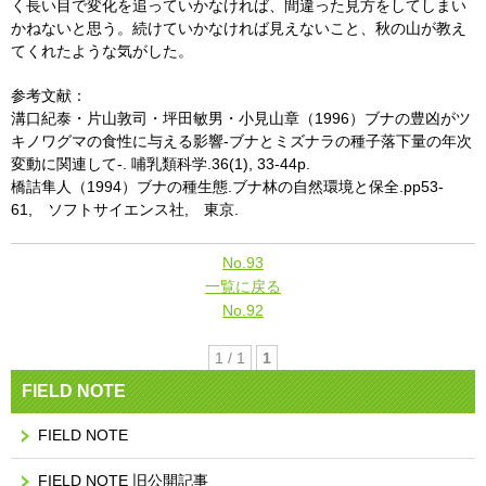
く長い目で変化を追っていかなければ、間違った見方をしてしまい
かねないと思う。続けていかなければ見えないこと、秋の山が教え
てくれたような気がした。
参考文献：
溝口紀泰・片山敦司・坪田敏男・小見山章（1996）ブナの豊凶がツ
キノワグマの食性に与える影響-ブナとミズナラの種子落下量の年次
変動に関連して-. 哺乳類科学.36(1), 33-44p.
橋詰隼人（1994）ブナの種生態.ブナ林の自然環境と保全.pp53-
61, ソフトサイエンス社, 東京.
No.93
一覧に戻る
No.92
1 / 1
1
FIELD NOTE
FIELD NOTE
FIELD NOTE 旧公開記事