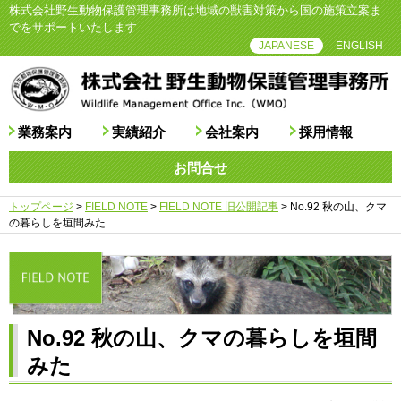
株式会社野生動物保護管理事務所は地域の獣害対策から国の施策立案ま
でをサポートいたします
JAPANESE
ENGLISH
業務案内
実績紹介
会社案内
採用情報
お問合せ
トップページ
>
FIELD NOTE
>
FIELD NOTE 旧公開記事
>
No.92 秋の山、クマ
の暮らしを垣間みた
No.92 秋の山、クマの暮らしを垣間
みた