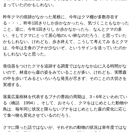
まっていたのかもしれない。
昨年クマの痕跡がなかった尾根に、今年はクマ棚が多数存在す
る・・・。昨年1回きりしか歩かなかったら、気づくこともなかった
こと。逆に、今年1回きりし か歩かなかったら、なんとクマの多
い、そしてクマにとって居心地のいい林なのだろう、と思っていた
かもしれない。けれども、歩き終えて、こうして考えてみ るとクマ
は、今年は主食のブナが少ないぞ、というサインを送っていたのか
もしれないなと思った。
発信器をつけたクマを追跡する調査ではなかなか山に入る時間がな
いので、林道から森の姿をみていることが多い。けれども、実際森
の中を歩いてみるといろいろな発見が尽きず、そのことの大切さを
実感する。
落葉広葉樹林を代表するブナの豊凶の周期は、3～6年といわれてい
る（橋詰 1994）。そして、おそらく、クマをはじめとした動物や
鳥は、毎年同じ状況と限らないブナをはじめとした森の変化に応じ
て食べ物も変化させているのだろう。
クマに限った話ではないが、それぞれの動物の状況は単年度ではな