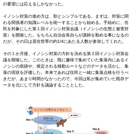
の要望には応えるしかなかった。
イノシシ対策の進め方は、割とシンプルである。まずは、対策に関
わる関係者の知識レベルを統一することから始める。手始めに、住
民を対象にした第１回イノシシ対策会議（イノシシの生態と被害対
策）を開催した。もちろん自治会長自らが講師を勤める事になるの
だが、その日は居住世帯の約1/4にあたる人数が参加してくれた。
その１か月後、イノシシ対策の方針を決める第２回イノシシ対策会
議を開催した。このときは、既に趣味で集めていた集落内にあるイ
ノシシの痕跡や、推定される移動ルートなどのデータを活かし、集
落の現状を評価した。本来であれば住民と一緒に集落点検を行うべ
きだが、あまり時間がなかったので、今回は私が集めていた既存デ
ータを元にして方針を議論することとした。