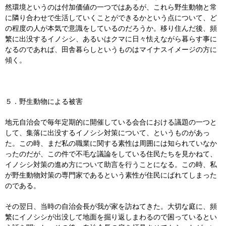
然環境というのは付加価値の一つではあるが、これら野生動物と常
に隣り合わせで生活していくことができるかという点について、ど
の程度の人が本気で意識をしているのだろうか。移り住んだ後、頻
繁に出没するイノシシ、あるいはクマに日々怯えながら暮らす事に
なるのであれば、田舎暮らしというものはマイナスイメージの方に
傾く。
５．野生動物による被害
地元自治会で毎年定期的に開催している会合における議題の一つと
して、集落に出没するイノシシ対策について、というものがあっ
た。この時、まだ私の職業に関する素性は周囲には知られていなか
ったのだが、この件で不毛な議論をしている住民たちを見かねて、
イノシシ対策の進め方について助言を行うことになる。この時、私
が野生動物対策の専門家であるという素性が住民にばれてしまった
のである。
その翌日、当時の自治会長が我が家を訪ねてきた。大切な庭に、頻
繁にイノシシが出没して地面を掘り返しまわるので困っているとい