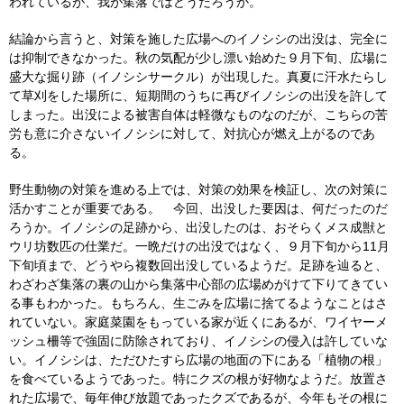
われているが、我が集落ではどうだろうか。
結論から言うと、対策を施した広場へのイノシシの出没は、完全に
は抑制できなかった。秋の気配が少し漂い始めた９月下旬、広場に
盛大な掘り跡（イノシシサークル）が出現した。真夏に汗水たらし
て草刈をした場所に、短期間のうちに再びイノシシの出没を許して
しまった。出没による被害自体は軽微なものなのだが、こちらの苦
労も意に介さないイノシシに対して、対抗心が燃え上がるのであ
る。
野生動物の対策を進める上では、対策の効果を検証し、次の対策に
活かすことが重要である。 今回、出没した要因は、何だったのだ
ろうか。イノシシの足跡から、出没したのは、おそらくメス成獣と
ウリ坊数匹の仕業だ。一晩だけの出没ではなく、９月下旬から11月
下旬頃まで、どうやら複数回出没しているようだ。足跡を辿ると、
わざわざ集落の裏の山から集落中心部の広場めがけて下りてきてい
る事もわかった。もちろん、生ごみを広場に捨てるようなことはさ
れていない。家庭菜園をもっている家が近くにあるが、ワイヤーメ
ッシュ柵等で強固に防除されており、イノシシの侵入は許していな
い。イノシシは、ただひたすら広場の地面の下にある「植物の根」
を食べているようであった。特にクズの根が好物なようだ。放置さ
れた広場で、毎年伸び放題であったクズであるが、今年もその根に