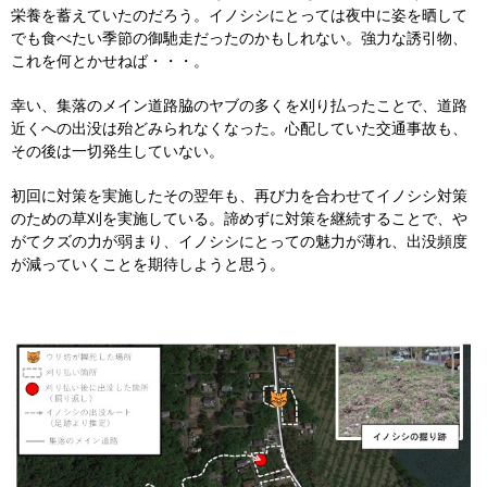
栄養を蓄えていたのだろう。イノシシにとっては夜中に姿を晒して
でも食べたい季節の御馳走だったのかもしれない。強力な誘引物、
これを何とかせねば・・・。
幸い、集落のメイン道路脇のヤブの多くを刈り払ったことで、道路
近くへの出没は殆どみられなくなった。心配していた交通事故も、
その後は一切発生していない。
初回に対策を実施したその翌年も、再び力を合わせてイノシシ対策
のための草刈を実施している。諦めずに対策を継続することで、や
がてクズの力が弱まり、イノシシにとっての魅力が薄れ、出没頻度
が減っていくことを期待しようと思う。