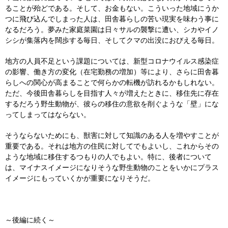
ることが殆どである。そして、お金もない。こういった地域にうか
つに飛び込んでしまった人は、田舎暮らしの苦い現実を味わう事に
なるだろう。夢みた家庭菜園は日々サルの襲撃に遭い、シカやイノ
シシが集落内を闊歩する毎日、そしてクマの出没におびえる毎日。
地方の人員不足という課題については、新型コロナウイルス感染症
の影響、働き方の変化（在宅勤務の増加）等により、さらに田舎暮
らしへの関心が高まることで何らかの転機が訪れるかもしれない。
ただ、今後田舎暮らしを目指す人々が増えたときに、移住先に存在
するだろう野生動物が、彼らの移住の意欲を削ぐような「壁」にな
ってしまってはならない。
そうならないためにも、獣害に対して知識のある人を増やすことが
重要である。それは地方の住民に対してでもよいし、これからその
ような地域に移住するつもりの人でもよい。特に、後者について
は、マイナスイメージになりそうな野生動物のことをいかにプラス
イメージにもっていくかが重要になりそうだ。
～後編に続く～