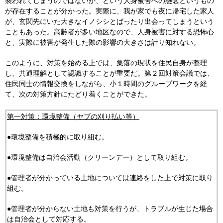
襲われてしまうのではないか、という人身被害への懸念というもの
が存在することが分かった。実際に、我が家でも夜に帰宅した家人
が、玄関先にいた大きなイノシシとばったり出会ってしまうという
こともあった。高齢者が多い地区なので、人身被害に対する恐怖心
と、実際に被害が発生した際の影響の大きさは計り知れない。
このように、対策を始める上では、集落の現状を住民自身が整理
し、共通理解として認識することが重要だ。第２回対策会議では、
住民同士の情報交換をしながら、小１時間のグループワークを経
て、次の対策方針にたどり着くことができた。
第一対策：環境整備（ヤブの刈り払い等）
●環境整備を積極的に取り組む。
●環境整備は自治会活動（クリーンデー）として取り組む。
●管理者が分かっている土地については連絡をした上で対策に取り
組む。
●管理者が分からない土地も対策を行うが、トラブルが生じた場合
は自治会として対応する。