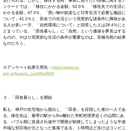
受けられる。しかし、移住する時、事前に知りたい情報に関するア
ンケートでは、「移住にかかる金額」52.0％、「移住先での生活に
かかる金額」47.3％、「買い物や娯楽など日常生活で必要な施設に
ついて」41.2％と、田舎での生活という現実的な諸条件に興味があ
る人が多い一方、「自然環境について」と回答した人は28.4％にと
どまっている。「田舎暮らし」に「自然」という価値を夢見はする
ものの、やはり現実的な生活の条件が重要なのは、至極当然の結果
なのだろう。
※アンケート結果引用先：
https://www.iju-
join.jp/feature_cont/file/068/
３．「田舎暮らし」を開始
私も、神戸の住宅地から脱出し、「田舎」を目指した者の一人であ
る。移住先は、最寄の駅から8㎞離れた市町村境界近くの山間にあ
る、バブル期に造成され途中で開発が頓挫してしまったような中途
半端な別荘地が元となった集落である。１時間ほど歩けばコンビニ