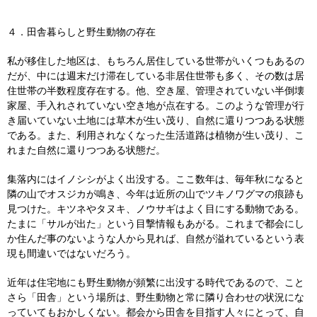
４．田舎暮らしと野生動物の存在
私が移住した地区は、もちろん居住している世帯がいくつもあるの
だが、中には週末だけ滞在している非居住世帯も多く、その数は居
住世帯の半数程度存在する。他、空き屋、管理されていない半倒壊
家屋、手入れされていない空き地が点在する。このような管理が行
き届いていない土地には草木が生い茂り、自然に還りつつある状態
である。また、利用されなくなった生活道路は植物が生い茂り、こ
れまた自然に還りつつある状態だ。
集落内にはイノシシがよく出没する。ここ数年は、毎年秋になると
隣の山でオスジカが鳴き、今年は近所の山でツキノワグマの痕跡も
見つけた。キツネやタヌキ、ノウサギはよく目にする動物である。
たまに「サルが出た」という目撃情報もあがる。これまで都会にし
か住んだ事のないような人から見れば、自然が溢れているという表
現も間違いではないだろう。
近年は住宅地にも野生動物が頻繁に出没する時代であるので、こと
さら「田舎」という場所は、野生動物と常に隣り合わせの状況にな
っていてもおかしくない。都会から田舎を目指す人々にとって、自