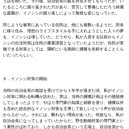
う話を聞いた。その後、自治会長の庭を拝見させてもらったが、い
たるところに掘り返された穴があり、苦労して整備しただろう綺麗
な庭園が、イノシシの掘り返しによって無残な姿になっていた。
同じような被害にあっている住民は、他にも複数いるようだ。田舎
に移り住み、理想のライフスタイルを手に入れようとした人々の夢
を、イノシシは壊していた。どうやら、私が入居する以前からイノ
シシの出没対策は住民の重要課題となっていたようだが、住民が実
施できる対策としては、隣町にいる猟師に捕獲を依頼することくら
いだったらしい。
６．イノシシ対策の開始
当時の自治会長の相談を受けてから１年半が過ぎた頃、私がイノシ
シ対策に関わる転機が訪れた。実は、当時の捕獲計画はその後頓挫
してしまったようで、やはり専門家の知識と経験を借り、捕獲以外
も含めた総合的なイノシシ対策を主導して欲しいという声が自治会
から上がった。それには、断れない理由があった。何故なら、私が
自治会長になってしまっていたからだ。野生動物対策の専門家とい
う素性がばれており、しかも自治会長という立場上、自治会員から