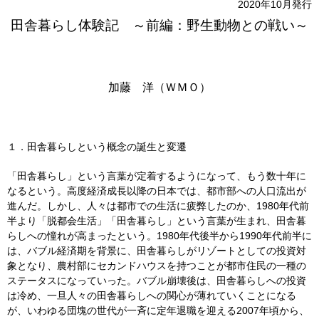
2020年10月発行
田舎暮らし体験記 ～前編：野生動物との戦い～
加藤 洋（ＷＭＯ）
１．田舎暮らしという概念の誕生と変遷
「田舎暮らし」という言葉が定着するようになって、もう数十年に
なるという。高度経済成長以降の日本では、都市部への人口流出が
進んだ。しかし、人々は都市での生活に疲弊したのか、1980年代前
半より「脱都会生活」「田舎暮らし」という言葉が生まれ、田舎暮
らしへの憧れが高まったという。1980年代後半から1990年代前半に
は、バブル経済期を背景に、田舎暮らしがリゾートとしての投資対
象となり、農村部にセカンドハウスを持つことが都市住民の一種の
ステータスになっていった。バブル崩壊後は、田舎暮らしへの投資
は冷め、一旦人々の田舎暮らしへの関心が薄れていくことになる
が、いわゆる団塊の世代が一斉に定年退職を迎える2007年頃から、