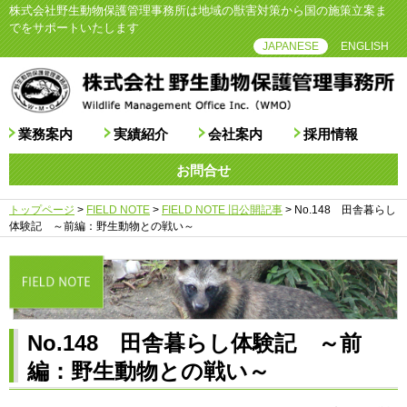
株式会社野生動物保護管理事務所は地域の獣害対策から国の施策立案ま
でをサポートいたします
JAPANESE
ENGLISH
業務案内
実績紹介
会社案内
採用情報
お問合せ
トップページ
>
FIELD NOTE
>
FIELD NOTE 旧公開記事
>
No.148 田舎暮らし
体験記 ～前編：野生動物との戦い～
No.148 田舎暮らし体験記 ～前
編：野生動物との戦い～