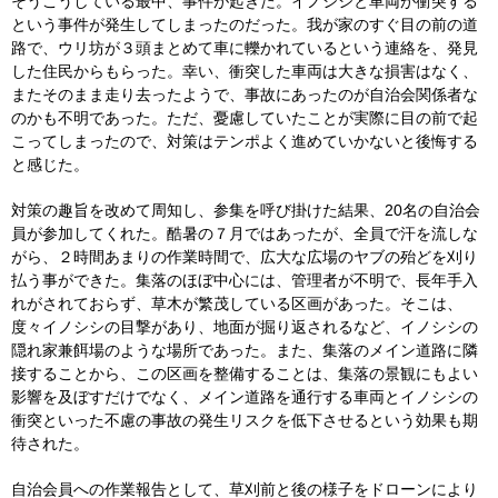
そうこうしている最中、事件が起きた。イノシシと車両が衝突する
という事件が発生してしまったのだった。我が家のすぐ目の前の道
路で、ウリ坊が３頭まとめて車に轢かれているという連絡を、発見
した住民からもらった。幸い、衝突した車両は大きな損害はなく、
またそのまま走り去ったようで、事故にあったのが自治会関係者な
のかも不明であった。ただ、憂慮していたことが実際に目の前で起
こってしまったので、対策はテンポよく進めていかないと後悔する
と感じた。
対策の趣旨を改めて周知し、参集を呼び掛けた結果、20名の自治会
員が参加してくれた。酷暑の７月ではあったが、全員で汗を流しな
がら、２時間あまりの作業時間で、広大な広場のヤブの殆どを刈り
払う事ができた。集落のほぼ中心には、管理者が不明で、長年手入
れがされておらず、草木が繁茂している区画があった。そこは、
度々イノシシの目撃があり、地面が掘り返されるなど、イノシシの
隠れ家兼餌場のような場所であった。また、集落のメイン道路に隣
接することから、この区画を整備することは、集落の景観にもよい
影響を及ぼすだけでなく、メイン道路を通行する車両とイノシシの
衝突といった不慮の事故の発生リスクを低下させるという効果も期
待された。
自治会員への作業報告として、草刈前と後の様子をドローンにより