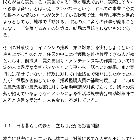
民らが自ら実施する（実施できる）事が理想であり、実際にそうす
べき事は多い。とはいえ、マンパワーという、すべての事業に必要
な根本的な資源の一つが欠乏している状態では、無理に事業を進め
ようとしても、地域で「動ける」特定の人に多くの仕事が偏ること
になり、「集落ぐるみ」の対策は、結局は長続きしないものであ
る。
今回の対策後も、イノシシの捕獲（第２対策）を実行しようという
声も上がったのだが、住民の中には捕獲檻を維持管理できる人が殆
どおらず、餌撒き、罠の見回り・メンテナンス等の作業について特
定の人に過度な負担がかかるという事から、話合いの結果、まだ実
行には移せていない。行政に対しては金銭面で頼りにしたかったの
だが、役場が整備している「捕獲檻購入費の補助制度」は、いわゆ
る農業集落の農業被害に対する補助申請が対象であって、我々の集
落が抱えているようなイノシシによる生活環境被害は補助対象外で
あると通達を受けた。人も金も、不足している。
１１．田舎暮らしの夢と、立ちはだかる獣害問題
本当に獣害に困っている地域では、対策に必要な人材が不足してい