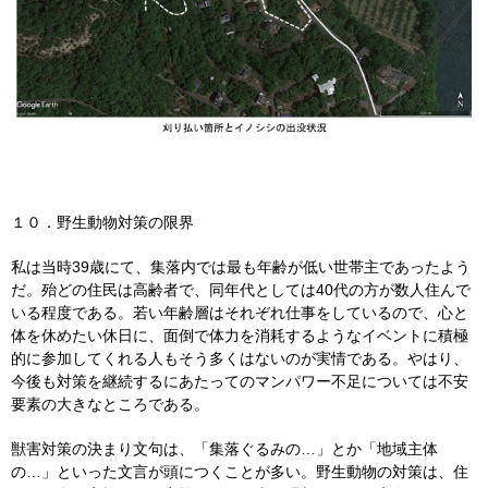
１０．野生動物対策の限界
私は当時39歳にて、集落内では最も年齢が低い世帯主であったよう
だ。殆どの住民は高齢者で、同年代としては40代の方が数人住んで
いる程度である。若い年齢層はそれぞれ仕事をしているので、心と
体を休めたい休日に、面倒で体力を消耗するようなイベントに積極
的に参加してくれる人もそう多くはないのが実情である。やはり、
今後も対策を継続するにあたってのマンパワー不足については不安
要素の大きなところである。
獣害対策の決まり文句は、「集落ぐるみの…」とか「地域主体
の…」といった文言が頭につくことが多い。野生動物の対策は、住