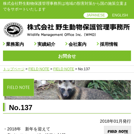
株式会社野生動物保護管理事務所は地域の獣害対策から国の施策立案ま
でをサポートいたします
JAPANESE
ENGLISH
業務案内
実績紹介
会社案内
採用情報
お問合せ
トップページ
>
FIELD NOTE
>
FIELD NOTE
>
No.137
No.137
2018年01月発行
・2018年 新年を迎えて