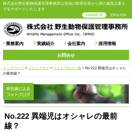
株式会社野生動物保護管理事務所は地域の獣害対策から国の施策立案ま
でをサポートいたします
JAPANESE
ENGLISH
業務案内
実績紹介
会社案内
採用情報
お問合せ
トップページ
>
フォトブログ
>
フォトブログ一覧
>
No.222 異端児はオシャレ
の最前線？
No.222 異端児はオシャレの最前
線？