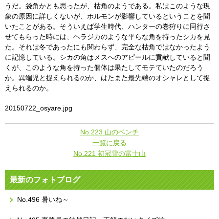
うだ。袋角かとも思ったが、枯角のようである。私はこのような現
象の原因に詳しくないが、ホルモンが影響しているということを聞
いたことがある。そういえば学生時代、ハンターの巻狩りに同行さ
せてもらった時には、ヘラジカのような平らな角を持ったシカを見
た。それは冬であったにも関わらず、完全な枯角ではなかったよう
に記憶している。シカの角はメスへのアピールに貢献していると聞
くが、このような角を持った個体は果たしてモテていたのだろう
か。異端児と捉えられるのか、はたまた最先端のオシャレとして捉
えられるのか。
20150722_osyare.jpg
No.223 山のベンチ
一覧に戻る
No.221 初冠雪の富士山
最新のフォトブログ
No.496 暑いね～