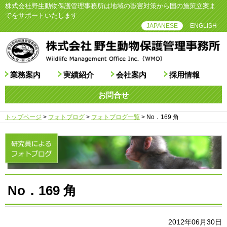
株式会社野生動物保護管理事務所は地域の獣害対策から国の施策立案ま
でをサポートいたします
JAPANESE
ENGLISH
業務案内
実績紹介
会社案内
採用情報
お問合せ
トップページ
>
フォトブログ
>
フォトブログ一覧
>
No．169 角
No．169 角
2012年06月30日