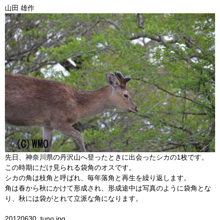
山田 雄作
先日、神奈川県の丹沢山へ登ったときに出会ったシカの1枚です。
この時期にだけ見られる袋角のオスです。
シカの角は枝角と呼ばれ、毎年落角と再生を繰り返します。
角は春から秋にかけて形成され、形成途中は写真のように袋角とな
り、秋には袋がとれて立派な角になります。
20120630_tuno.jpg