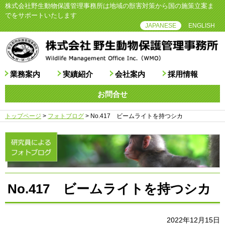
株式会社野生動物保護管理事務所は地域の獣害対策から国の施策立案ま
でをサポートいたします
JAPANESE
ENGLISH
業務案内
実績紹介
会社案内
採用情報
お問合せ
トップページ
>
フォトブログ
>
No.417 ビームライトを持つシカ
No.417 ビームライトを持つシカ
2022年12月15日