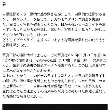
姜
自動撮影カメラ（動物の熱や動きを感知して、自動的に撮影するセ
ンサー付きカメラ）を使って、シカのモニタリング調査を実施し
た。回収した写真を確認したところ、目から強いビームライトを放
っているようなシカを発見し、驚いた。写真をよく見ると、同じよ
うなシカが奥にもう１頭いた。
どうしてビームライトを放っているような写真が撮れたのだろうか
と興味深かった。
写真下部の撮影情報によると、この写真は2020年11月21日午前3時
9分29秒に撮影され、その時の気温は18.8度、月齢は約3日の新月だ
った。気象庁の過去の気象データを検索すると、この日は調査地で
は降水がなかったことがわかる。
以上のことから、このビームライトは新月とカメラの赤外線ライト
の弱い光に薄い霧が反射したものと考えられる。シカの目線、カメ
ラと新月のライト、自然の条件が偶然に重なっての出来事であり、
更にはたまたま運よくその出来事を写真に収められた偶然が重なっ
た奇跡的な写真だと思う。